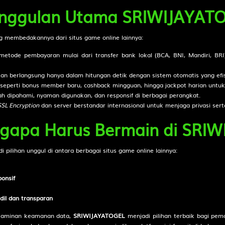
nggulan Utama SRIWIJAYAT
 membedakannya dari situs game online lainnya:
tode pembayaran mulai dari transfer bank lokal (BCA, BNI, Mandiri, BRI
an berlangsung hanya dalam hitungan detik dengan sistem otomatis yang efisi
eperti bonus member baru, cashback mingguan, hingga jackpot harian untuk
dipahami, nyaman digunakan, dan responsif di berbagai perangkat.
SSL Encryption
dan server berstandar internasional untuk menjaga privasi se
gapa Harus Bermain di SRI
 pilihan unggul di antara berbagai situs game online lainnya:
ponsif
il dan transparan
 jaminan keamanan data,
SRIWIJAYATOGEL
menjadi pilihan terbaik bagi pe