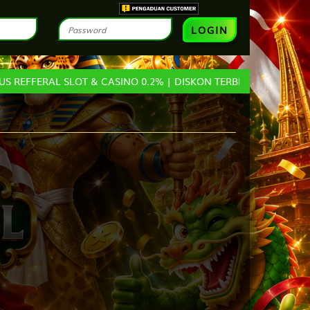
LOGIN
CASINO 0.2% | DISKON TERBESAR | TERPERCAYA | TERCEPAT