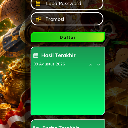
Lupa Password
Promosi
Daftar
Hasil Terakhir
09 Agustus 2026
KENTUCKY MID
8
3
8
7
FROLIDA MID
2
7
2
1
JOWO PAGI
5
8
4
2
KENTUCKYEVE
8
3
6
5
Berita Terakhir