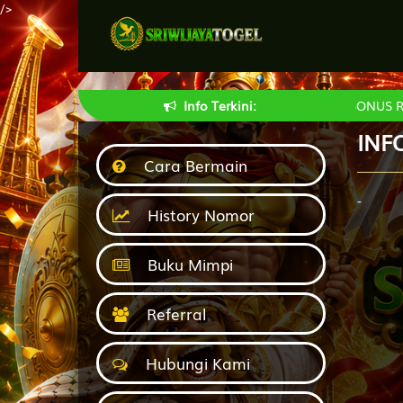
/>
ITUS BETTING ONLINE TERPERCAYA| BONUS ROLLINGAN 0,50% | 
Info Terkini:
INF
Cara Bermain
-
History Nomor
Buku Mimpi
Referral
Hubungi Kami