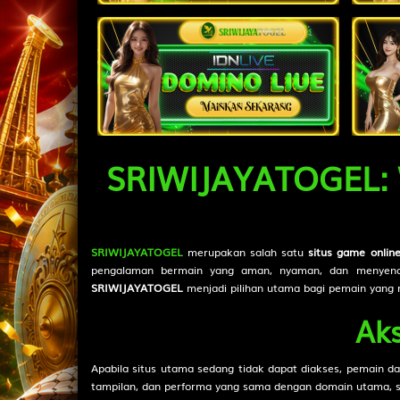
SRIWIJAYATOGEL: 
SRIWIJAYATOGEL
merupakan salah satu
situs game online
pengalaman bermain yang aman, nyaman, dan menyenan
SRIWIJAYATOGEL
menjadi pilihan utama bagi pemain yang m
Aks
Apabila situs utama sedang tidak dapat diakses, pemain
tampilan, dan performa yang sama dengan domain utama, 